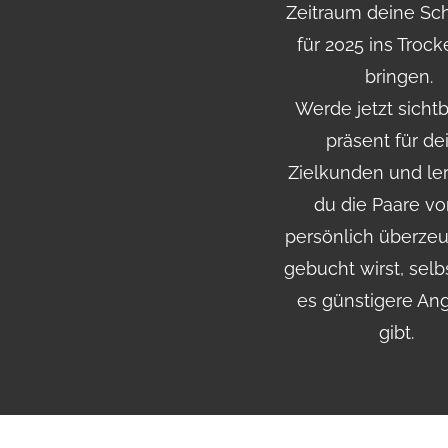
Zeitraum deine Sc
für 2025 ins Troc
bringen.
Werde jetzt sicht
präsent für de
Zielkunden und ler
du die Paare vo
persönlich überze
gebucht wirst, sel
es günstigere An
gibt.