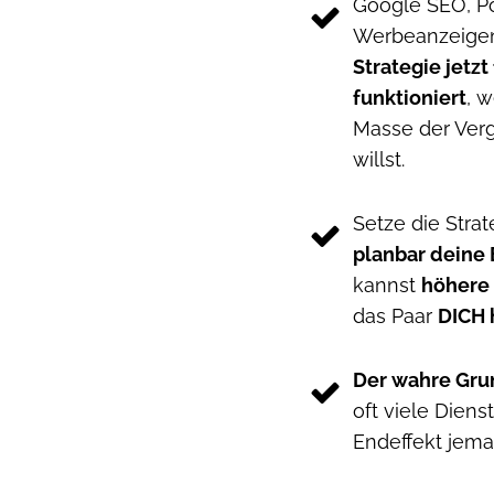
Google SEO, Po
Werbeanzeigen.
Strategie jetzt 
funktioniert
, 
Masse der Verg
willst.
Setze die Stra
planbar deine
kannst
höhere
das Paar
DICH 
Der wahre Gru
oft viele Diens
Endeffekt jem