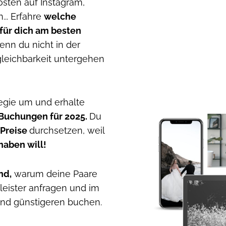
sten auf Instagram,
.. Erfahre
welche
für di
ch am besten
wenn du nicht in der
leichbarkeit untergehen
tegie um und erhalte
 Buchungen für
2025.
Du
 Preise
durchsetzen, weil
haben will!
nd,
warum deine Paare
tleister anfragen und im
and günstigeren buchen.