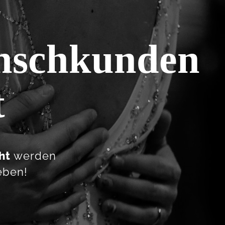
schkunden
t
ht
werden
eben!