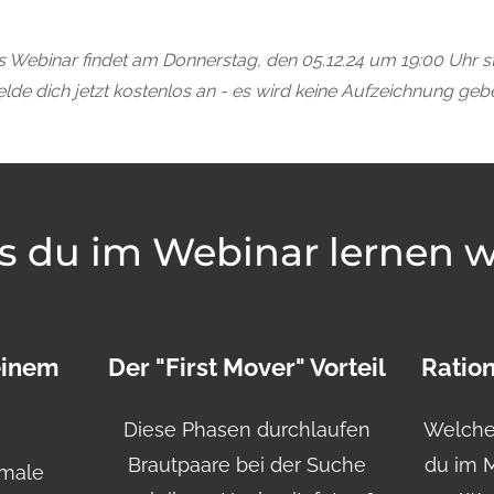
 Webinar findet am Donnerstag, den 05.12.24 um 19:00 Uhr st
lde dich jetzt kostenlos an - es wird keine Aufzeichnung geb
 du im Webinar lernen w
einem
Der "First Mover" Vorteil
Ration
Diese Phasen durchlaufen
Welche
Brautpaare bei der Suche
du im 
imale