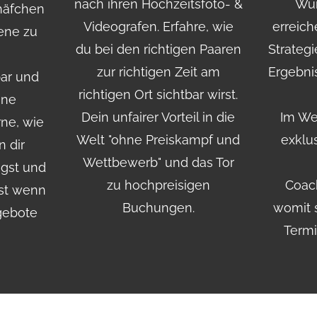
nach ihren Hochzeitsfoto- &
Wu
häfchen
Videografen. Erfahre, wie
erreic
kene zu
du bei den richtigen Paaren
Strategi
zur richtigen Zeit am
Ergebnis
bar und
richtigen Ort sichtbar wirst.
ine
Dein unfairer Vorteil in die
Im Web
ne, wie
Welt "ohne Preiskampf und
exklu
n dir
Wettbewerb" und das Tor
ugst und
zu hochpreisigen
Coac
bst wenn
Buchungen.
womit s
gebote
Termi