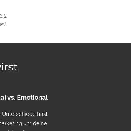
att.
en!
irst
al vs.
Emotional
 Unterschiede hast
Marketing um deine